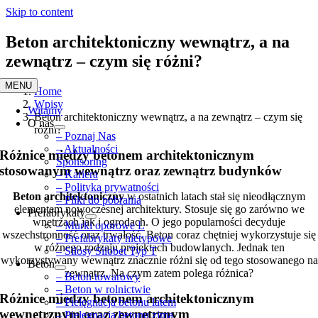
Skip to content
Beton architektoniczny wewnątrz, a na
zewnątrz – czym się różni?
MENU
Home
Wpisy
Witamy
Beton architektoniczny wewnątrz, a na zewnątrz – czym się
O nas
różni?
– Poznaj Nas
– Aktualności
Różnice między betonem architektonicznym
Sponsoring
stosowanym wewnątrz oraz zewnątrz budynków
– Kariera
– Polityka prywatności
Beton architektoniczny
w ostatnich latach stał się nieodłącznym
– Pliki do pobrania
elementem nowoczesnej architektury. Stosuje się go zarówno we
Prefabrykaty
wnętrzach jak i ogrodach. O jego popularności decyduje
– Murki oporowe L
wszechstronność oraz trwałość. Beton coraz chętniej wykorzystuje się
– Prefabrykaty nietypowe
w różnego rodzaju projektach budowlanych. Jednak ten
– Silosy Silobet Typ T
wykorzystywany wewnątrz znacznie różni się od tego stosowanego na
Beton
zewnątrz. Na czym zatem polega różnica?
– Beton towarowy
– Beton w rolnictwie
Różnice między betonem architektonicznym
– Pielęgnacja betonu latem
wewnętrznym oraz zewnętrznym
– Pielęgnacja betonu zimą