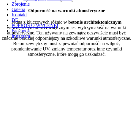
Zbrojenie
Galeria
Odporność na warunki atmosferyczne
Kontakt
DE
Jedną z kluczowych różnic w
betonie architektonicznym
POPROŚ O WYCENĘ!
wewnętrznym oraz zewnętrznym jest wytrzymałość na warunki
Facebook
atmosferyczne. Ten używany na zewnątrz oczywiście musi być
Instagram
znacznie bardziej odporniejszy na szkodliwe warunki atmosferyczne.
Beton zewnętrzny musi zapewniać odporność na wilgoć,
promieniowanie UV, zmiany temperatur oraz inne czynniki
atmosferyczne, które mogą go uszkadzać.