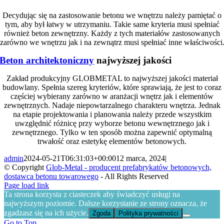
Decydując się na zastosowanie betonu we wnętrzu należy pamiętać o
tym, aby był łatwy w utrzymaniu. Takie same kryteria musi spełniać
również beton zewnętrzny. Każdy z tych materiałów zastosowanych
zarówno we wnętrzu jak i na zewnątrz musi spełniać inne właściwości
Beton architektoniczny
najwyższej jakości
Zakład produkcyjny GLOBMETAL to najwyższej jakości materiał
budowlany. Spełnia szereg kryteriów, które sprawiają, że jest to coraz
częściej wybierany zarówno w aranżacji wnętrz jak i elementów
zewnętrznych. Nadaje niepowtarzalnego charakteru wnętrza. Jednak
na etapie projektowania i planowania należy przede wszystkim
uwzględnić różnicę przy wyborze betonu wewnętrznego jak i
zewnętrznego. Tylko w ten sposób można zapewnić optymalną
trwałość oraz estetykę elementów betonowych.
admin
2024-05-21T06:31:03+00:00
12 marca, 2024
|
© Copyright
Glob-Metal - producent prefabrykatów betonowych,
dostawca betonu towarowego
- All Rights Reserved
Page load link
Ta strona korzysta z ciasteczek aby świadczyć usługi na
najwyższym poziomie. Dalsze korzystanie ze strony oznacza, że
zgadzasz się na ich użycie.
Zgoda
Polityka prywatności
Go to Top