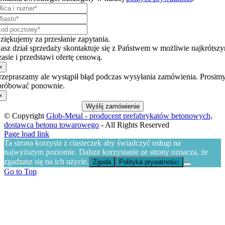
ziękujemy za przesłanie zapytania.
asz dział sprzedaży skontaktuje się z Państwem w możliwie najkrótsz
zasie i przedstawi ofertę cenową.
×
rzepraszamy ale wystąpił błąd podczas wysyłania zamówienia. Prosim
próbować ponownie.
×
Wyślij zamówienie
© Copyright
Glob-Metal - producent prefabrykatów betonowych,
dostawca betonu towarowego
- All Rights Reserved
Page load link
Ta strona korzysta z ciasteczek aby świadczyć usługi na
najwyższym poziomie. Dalsze korzystanie ze strony oznacza, że
zgadzasz się na ich użycie.
Zgoda
Polityka prywatności
Go to Top