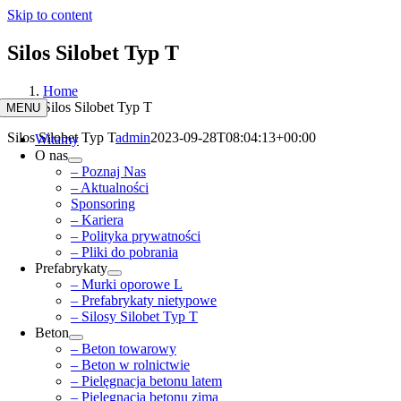
Skip to content
Silos Silobet Typ T
Home
Silos Silobet Typ T
MENU
Silos Silobet Typ T
admin
2023-09-28T08:04:13+00:00
Witamy
O nas
– Poznaj Nas
– Aktualności
Sponsoring
– Kariera
– Polityka prywatności
– Pliki do pobrania
Prefabrykaty
– Murki oporowe L
– Prefabrykaty nietypowe
– Silosy Silobet Typ T
Beton
– Beton towarowy
– Beton w rolnictwie
– Pielęgnacja betonu latem
– Pielęgnacja betonu zimą