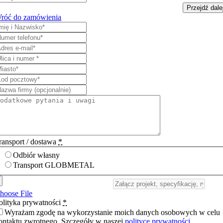
Przejdź dale
róć do zamówienia
ransport / dostawa
*
Odbiór własny
Transport GLOBMETAL
hoose File
olityka prywatności
*
Wyrażam zgodę na wykorzystanie moich danych osobowych w celu
ontaktu zwrotnego. Szczegóły w naszej
polityce prywatności
.