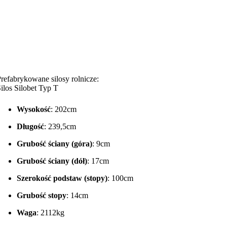
refabrykowane silosy rolnicze:
ilos Silobet Typ T
Wysokość
: 202cm
Długość
: 239,5cm
Grubość ściany (góra)
: 9cm
Grubość ściany (dół)
: 17cm
Szerokość podstaw (stopy)
: 100cm
Grubość stopy
: 14cm
Waga
: 2112kg