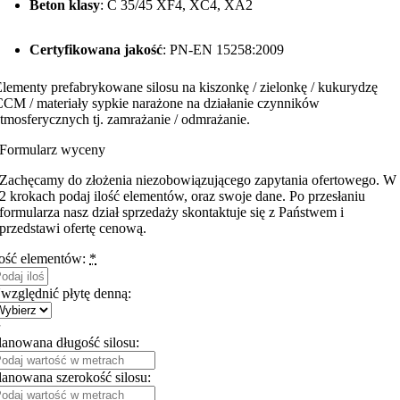
Beton klasy
: C 35/45 XF4, XC4, XA2
Certyfikowana jakość
: PN-EN 15258:2009
lementy prefabrykowane silosu na kiszonkę / zielonkę / kukurydzę
CM / materiały sypkie narażone na działanie czynników
tmosferycznych tj. zamrażanie / odmrażanie.
Formularz wyceny
Zachęcamy do złożenia niezobowiązującego zapytania ofertowego. W
2 krokach podaj ilość elementów, oraz swoje dane. Po przesłaniu
formularza nasz dział sprzedaży skontaktuje się z Państwem i
przedstawi ofertę cenową.
lość elementów:
*
względnić płytę denną:
lanowana długość silosu:
lanowana szerokość silosu: